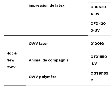
impression de latex
OBD620
4-UV
OFD420
0-UV
OWV laser
01001G
Hot &
OTX11150
New
Animal de compagnie
-UV
OWV
OGT16165
OWV polymère
M