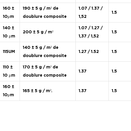
160 ±
190 ± 5 g / m² de
1.07 / 1.37 /
1.5
10μm
doublure composite
1,52
140 ±
1.07 / 1.27 /
200 ± 5 g / m²
1.5
10 μm
1,37 / 1,52
140 ± 5 g / m² de
115UM
1.27 / 1.52
1.5
doublure composite
110 ±
170 ± 5 g / m² de
1.37
1.5
10 μm
doublure composite
160 ±
165 ± 5 g / m².
1.37
1.5
10μm