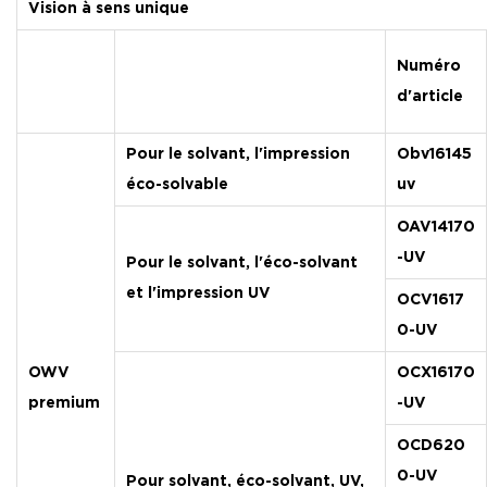
Vision à sens unique
Numéro
d'article
Pour le solvant, l'impression
Obv16145
éco-solvable
uv
OAV14170
-UV
Pour le solvant, l'éco-solvant
et l'impression UV
OCV1617
0-UV
OWV
OCX16170
premium
-UV
OCD620
0-UV
Pour solvant, éco-solvant, UV,